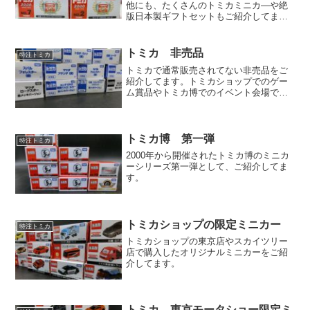
他にも、たくさんのトミカミニカ―や絶
版日本製ギフトセットもご紹介してま
す。
トミカ 非売品
特注トミカ
トミカで通常販売されてない非売品をご
紹介してます。トミカショップでのゲー
ム賞品やトミカ博でのイベント会場でゲ
ットできる品もございます。
トミカ博 第一弾
特注トミカ
2000年から開催されたトミカ博のミニカ
ーシリーズ第一弾として、ご紹介してま
す。
トミカショップの限定ミニカー
特注トミカ
トミカショップの東京店やスカイツリー
店で購入したオリジナルミニカーをご紹
介してます。
トミカ 東京モータショー限定ミ